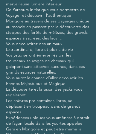
merveilleuse lumière intérieur
Ce Parcours Initiatique vous permettra de
Voyager et découvrir l’authentique
Mongolie au travers de ses paysages unique
au monde en passant par la découverte des
steppes des forêts de mélèzes, des grands
espaces à sacrées, des lacs …
Vous découvrirez des animaux
Extraordinaire, libre et pleins de vie
Vos yeux seront émerveillés par les
troupeaux sauvages de chevaux qui
galopent sans attaches aucunes, dans ces
grands espaces naturelles.
Vous aurez la chance d’aller découvrir les
Rennes Majestueux et Magique
La découverte et la vision des yacks vous
régaleront
Les chèvres par centaines libres, se
déplacent en troupeau dans de grands
espaces
Expériences uniques vous amènera à dormir
de façon locale dans les yourtes appelée
Gers en Mongolie et peut être même la