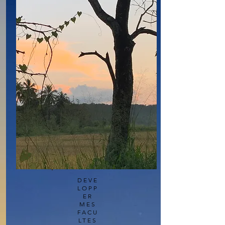
DEVE
LOPP
ER
MES
FACU
LTES