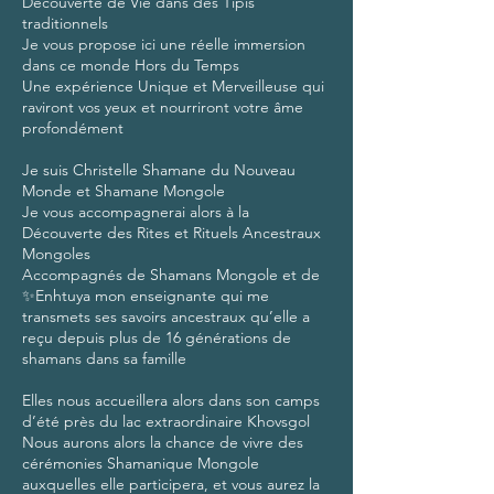
Découverte de Vie dans des Tipis
traditionnels
Je vous propose ici une réelle immersion
dans ce monde Hors du Temps
Une expérience Unique et Merveilleuse qui
raviront vos yeux et nourriront votre âme
profondément
Je suis Christelle Shamane du Nouveau
Monde et Shamane Mongole
Je vous accompagnerai alors à la
Découverte des Rites et Rituels Ancestraux
Mongoles
Accompagnés de Shamans Mongole et de
✨Enhtuya mon enseignante qui me
transmets ses savoirs ancestraux qu’elle a
reçu depuis plus de 16 générations de
shamans dans sa famille
Elles nous accueillera alors dans son camps
d’été près du lac extraordinaire Khovsgol
Nous aurons alors la chance de vivre des
cérémonies Shamanique Mongole
auxquelles elle participera, et vous aurez la