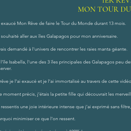
1ER RE
MON TOUR DU
i exaucé Mon Rêve de faire le Tour du Monde durant 13 mois.
i souhaité aller aux îles Galapagos pour mon anniversaire.
vais demandé à l'univers de rencontrer les raies manta géante.
 l'île Isabella, l'une des 3 îles principales des Galapagos peu d
erver.
rêve je l’ai exaucé et je l’ai immortalisé au travers de cette vidéo
e moment précis, j’étais la petite fille qui découvrait les merve
i ressentis une joie intérieure intense
que j'ai
exprimé sans filtr
rquoi minimiser ce que l’on ressent.