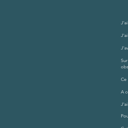
J'a
J'a
J'a
Sur
obs
Ce 
A c
J'a
Pou