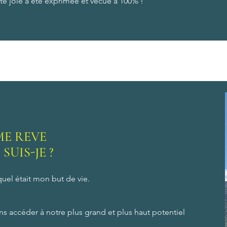
te joie a été exprimée et vécue à 100% !
ME REVE
 SUIS-JE ?
quel était mon but de vie.
ons accéder à notre plus grand et plus haut potentiel