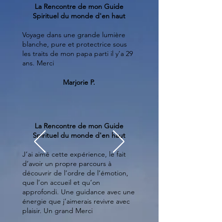
La Rencontre de mon Guide
Spirituel du monde d'en haut
Voyage dans une grande lumière
blanche, pure et protectrice sous
les traits de mon papa parti il y’a 29
ans. Merci
Marjorie P.
La Rencontre de mon Guide
Spirituel du monde d'en haut
J’ai aimé cette expérience, le fait
d’avoir un propre parcours à
découvrir de l’ordre de l’émotion,
que l’on accueil et qu’on
approfondi. Une guidance avec une
énergie que j’aimerais revivre avec
plaisir. Un grand Merci