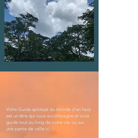
DIMANCHE 14 JUILLET 2024
RENCONTRE DE MON ANIMAL DE
POUVOIR
HORAIRE : 14h _ 16h30
COÛT : 45€
INSCRIPTION ICI
Votre Guide spirituel du monde d’en haut
est un être qui vous accompagne et vous
guide tout au long de votre vie, ou sur
une partie de celle-ci.