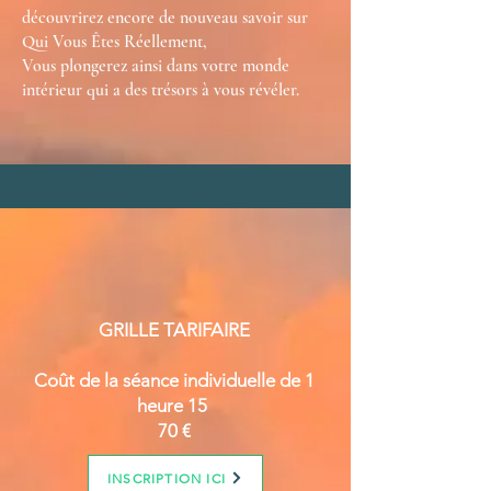
découvrirez encore de nouveau savoir sur
Qui Vous Êtes Réellement,
Vous plongerez ainsi dans votre monde
intérieur qui a des trésors à vous révéler.
GRILLE TARIFAIRE
Coût de la séance individuelle de 1
heure 15
70 €
INSCRIPTION ICI