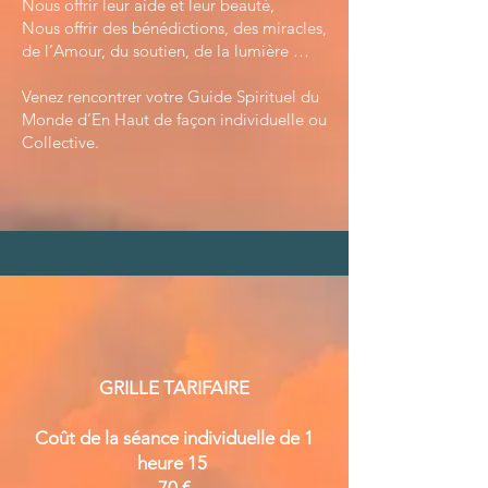
Nous offrir leur aide et leur beauté,
Nous offrir des bénédictions, des miracles,
de l’Amour, du soutien, de la lumière …
Venez rencontrer votre Guide Spirituel du
Monde d’En Haut de façon individuelle ou
Collective.
SAMEDI 31 AOUT 2024
RENCONTRE DE MON ANIMAL DE
POUVOIR
HORAIRE : 9h30 _ 12h
COÛT : 45€
GRILLE TARIFAIRE
INSCRIPTION ICI
Coût de la séance individuelle de 1
heure 15