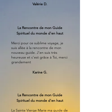
Valérie D.
La Rencontre de mon Guide
Spirituel du monde d'en haut
Merci pour ce sublime voyage, je
suis allée à la rencontre de mon
nouveau guide. J’en suis très
heureuse et c’est grâce à Toi, merci
grandement
Karine G.
La Rencontre de mon Guide
Spirituel du monde d'en haut
La Sainte Vierge Marie ma guide de