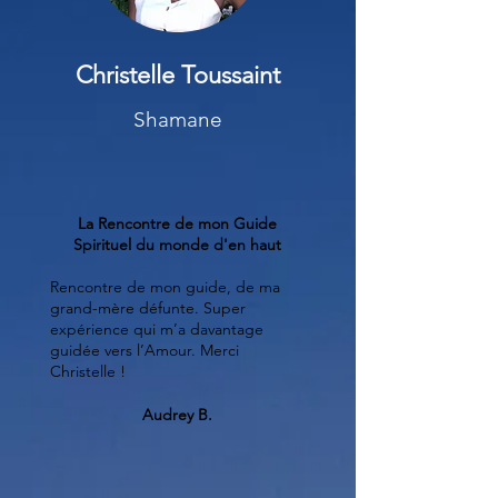
Christelle Toussaint
Shamane
La Rencontre de mon Guide
Spirituel du monde d'en haut
Rencontre de mon guide, de ma
grand-mère défunte. Super
expérience qui m’a davantage
guidée vers l’Amour. Merci
Christelle !
Audrey B.