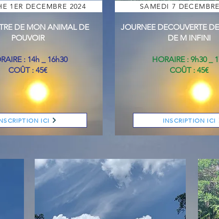
E 1ER DECEMBRE 2024
SAMEDI 7 DECEMBRE
RE DE MON ANIMAL DE
JOURNEE DECOUVERTE DE 
POUVOIR
DE M INFINI
AIRE : 14h _ 16h30
HORAIRE : 9h30 _ 
COÛT : 45€
COÛT : 45€
INSCRIPTION ICI
INSCRIPTION ICI