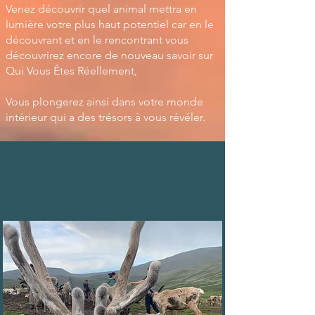
Venez découvrir quel animal mettra en
lumière votre plus haut potentiel car en le
découvrant et en le rencontrant vous
découvrirez encore de nouveau savoir sur
Qui Vous Êtes Réellement,
Vous plongerez ainsi dans votre monde
intérieur qui a des trésors à vous révéler.